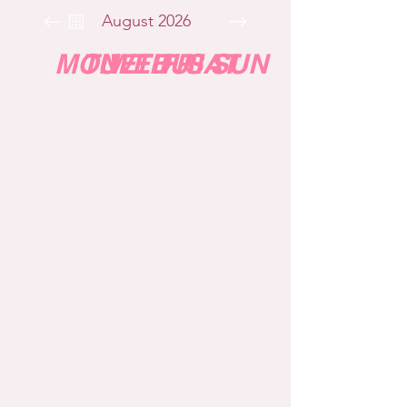
August 2026
MON
TUE
WED
THU
FRI
SAT
SUN