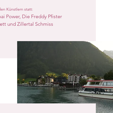
en Künstlern statt:
bai Power, Die Freddy Pfister
tt und Zillertal Schmiss