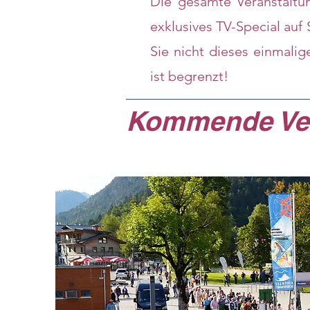
Die gesamte Veranstaltun
exklusives TV-Special auf
Sie nicht dieses einmalig
ist begrenzt!
Kommende Ver