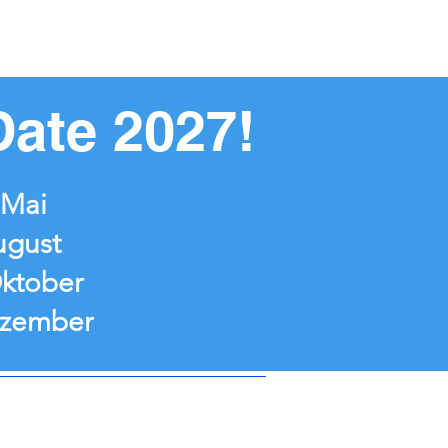
Date 2027!
.Mai
ugust
Oktober
ezember