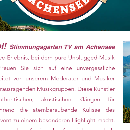
i!
Stimmungsgarten TV am Achensee
Live-Erlebnis, bei dem pure Unplugged-Musik
Freuen Sie sich auf eine unvergessliche
leitet von unserem Moderator und Musiker
rausragenden Musikgruppen. Diese Künstler
hentischen, akustischen Klängen für
hrend die atemberaubende Kulisse des
Event zu einem besonderen Highlight macht.