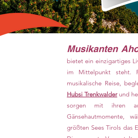
Musikanten Aho
bietet ein einzigartiges 
im Mittelpunkt steht. 
musikalische Reise, beg
Hubsi Trenkwalder
und he
sorgen mit ihren aut
Gänsehautmomente, wä
größten Sees Tirols das 