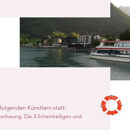
 folgenden Künstlern statt:
ltschwung, Die 3 Scheinheiligen und