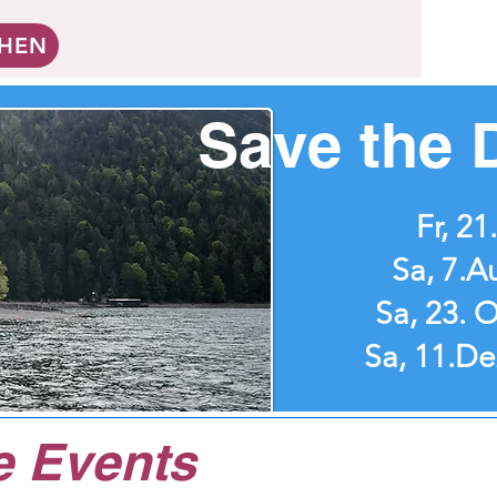
CHEN
Save the 
Fr, 21
Sa, 7.A
Sa, 23. 
Sa, 11.D
e Events